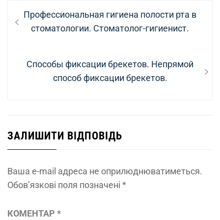
Навігація
Previous
Профессиональная гигиена полости рта в
записів
post:
стоматологии. Стоматолог-гигиенист.
Next
Способы фиксации брекетов. Непрямой
post:
способ фиксации брекетов.
ЗАЛИШИТИ ВІДПОВІДЬ
Ваша e-mail адреса не оприлюднюватиметься.
Обов’язкові поля позначені
*
КОМЕНТАР
*