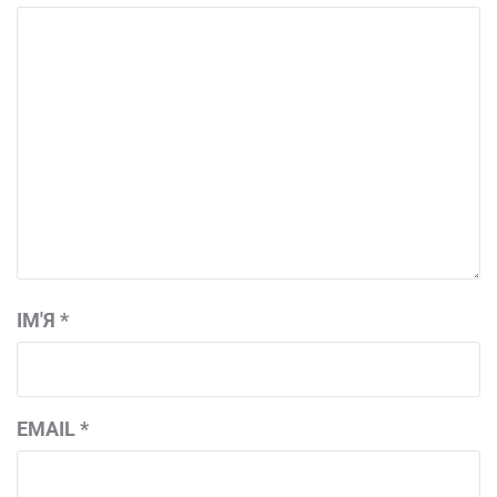
ІМ'Я
*
EMAIL
*