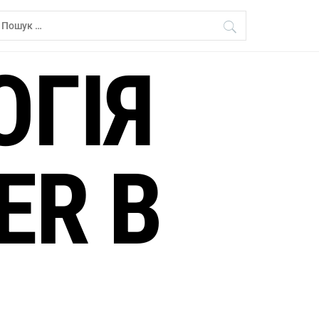
ошук:
ГІЯ
ER В