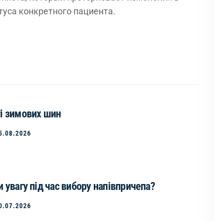
туса конкретного пациента.
і зимових шин
5.08.2026
 увагу під час вибору напівпричепа?
0.07.2026