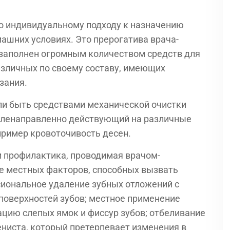
го индивидуальному подходу к назначению
машних условиях. Это прерогатива врача-
 заполнен огромным количеством средств для
азличных по своему составу, имеющих
зания.
ли быть средствами механической очистки
целенаправленно действующий на различные
апример кровоточивость десен.
и профилактика, проводимая врачом-
ие местных факторов, способных вызвать
сиональное удаление зубных отложений с
оверхностей зубов; местное применение
цию слепых ямок и фиссур зубов; отбеливание
ениста, который претерпевает изменения в