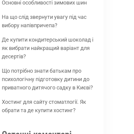
Основні особливості зимових шин
На що слід звернути увагу під час
вибору напівпричепа?
Де купити кондитерський шоколад і
як вибрати найкращий варіант для
десертів?
Що потрібно знати батькам про
психологічну підготовку дитини до
приватного дитячого садку в Києві?
Хостинг для сайту стоматлогії. Як
обрати та де купити хостинг?