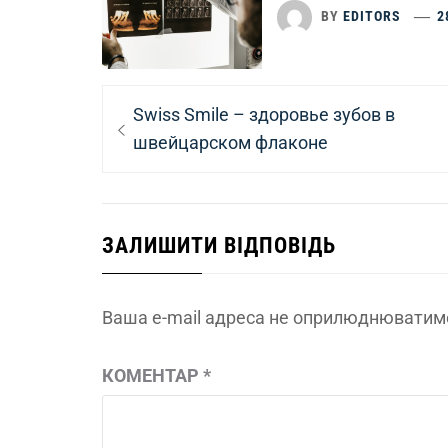
BY
EDITORS
2
Навігація
Previous
Swiss Smile – здоровье зубов в
записів
post:
швейцарском флаконе
ЗАЛИШИТИ ВІДПОВІДЬ
Ваша e-mail адреса не оприлюднюватим
КОМЕНТАР
*