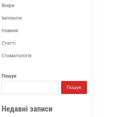
Вініри
Імпланти
Новини
Статті
Стоматологія
Пошук
Пошук
Недавні записи