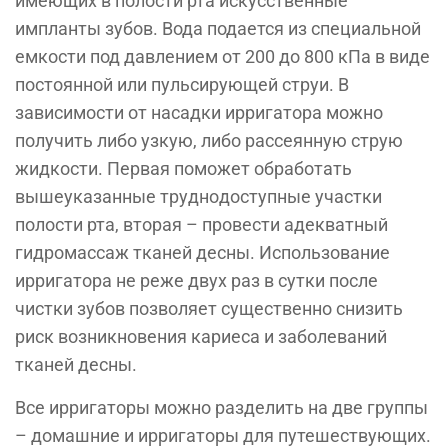
имеющих в полости рта искусственные
импланты зубов. Вода подается из специальной
емкости под дав­лением от 200 до 800 кПа в виде
постоянной или пульси­рующей струи. В
зависимости от насадки ирригатора мож­но
получить либо узкую, либо рассеянную струю
жидко­сти. Первая поможет обработать
вышеуказанные трудно­доступные участки
полости рта, вторая – провести адек­ватный
гидромассаж тканей десны. Использование
ирри­гатора не реже двух раз в сутки после
чистки зубов позволяет существенно снизить
риск возникновения ка­риеса и заболеваний
тканей десны.
Все ирригаторы можно разделить на две группы
– домашние и ирригаторы для путешествующих.