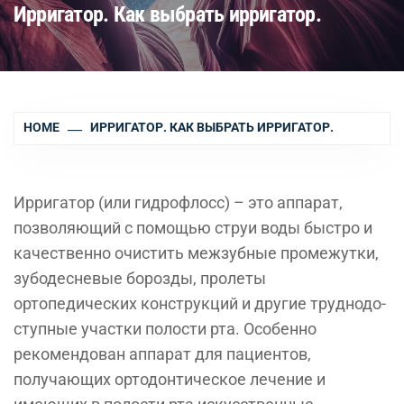
Ирригатор. Как выбрать ирригатор.
HOME
ИРРИГАТОР. КАК ВЫБРАТЬ ИРРИГАТОР.
Ирригатор (или гидрофлосс) – это аппарат,
позволя­ющий с помощью струи воды быстро и
качественно очи­стить межзубные промежутки,
зубодесневые борозды, пролеты
ортопедических конструкций и другие труднодо­
ступные участки полости рта. Особенно
рекомендован аппарат для пациентов,
получающих ортодонтическое лечение и