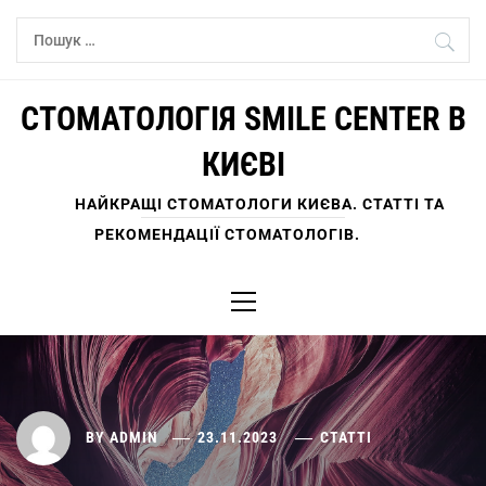
Skip
Пошук:
to
content
СТОМАТОЛОГІЯ SMILE CENTER В
КИЄВІ
НАЙКРАЩІ СТОМАТОЛОГИ КИЄВА. СТАТТІ ТА
РЕКОМЕНДАЦІЇ СТОМАТОЛОГІВ.
Primary
Menu
BY
ADMIN
23.11.2023
СТАТТІ