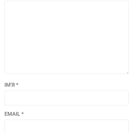
ІМ'Я
*
EMAIL
*