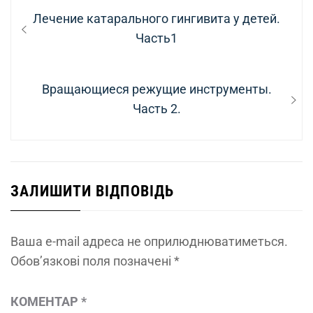
Навігація
Previous
Лечение катарального гингивита у детей.
записів
post:
Часть1
Next
Вращающиеся режущие инструменты.
post:
Часть 2.
ЗАЛИШИТИ ВІДПОВІДЬ
Ваша e-mail адреса не оприлюднюватиметься.
Обов’язкові поля позначені
*
КОМЕНТАР
*