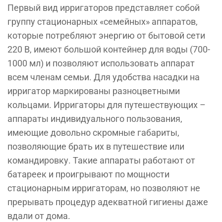
Первый вид ирригаторов представляет собой
группу стационар­ных «семейных» аппаратов,
которые потребляют энер­гию от бытовой сети
220 В, имеют большой контейнер для воды (700-
1000 мл) и позволяют использовать аппа­рат
всем членам семьи. Для удобства насадки на
иррига­тор маркированы разноцветными
кольцами. Ирригато­ры для путешествующих –
аппараты индивидуального пользования,
имеющие довольно скромные габариты,
позволяющие брать их в путешествие или
командиров­ку. Такие аппараты работают от
батареек и проигрыва­ют по мощности
стационарным ирригаторам, но позво­ляют не
прерывать процедур адекватной гигиены даже
вдали от дома.