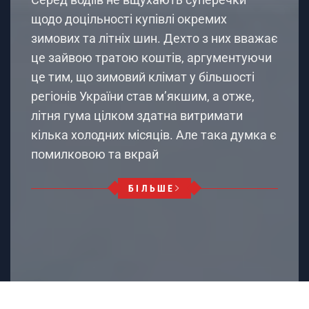
щодо доцільності купівлі окремих
зимових та літніх шин. Дехто з них вважає
це зайвою тратою коштів, аргументуючи
це тим, що зимовий клімат у більшості
регіонів України став м’якшим, а отже,
літня гума цілком здатна витримати
кілька холодних місяців. Але така думка є
помилковою та вкрай
БІЛЬШЕ