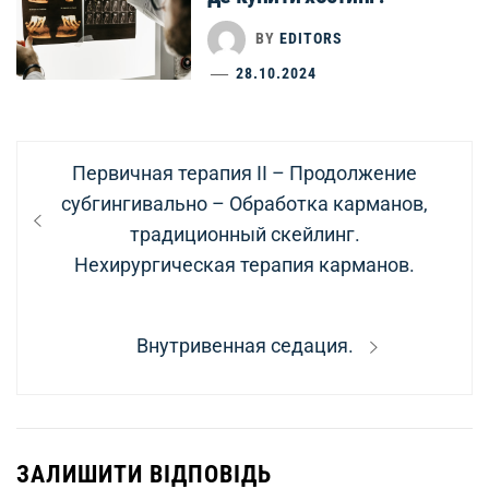
BY
EDITORS
28.10.2024
Навігація
Previous
Первичная терапия II – Продолжение
записів
post:
субгингивально – Обработка карманов,
традиционный скейлинг.
Нехирургическая терапия карманов.
Next
Внутривенная седация.
post:
ЗАЛИШИТИ ВІДПОВІДЬ