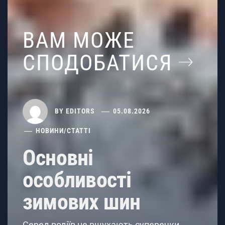
ВАМ МОЖЕ
СПОДОБАТИСЯ
BY
EDITORS
05.08.2026
НОВИНИ
/
СТАТТІ
Основні
особливості
зимових шин
Серед водіїв не вщухають суперечки