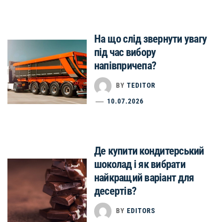
На що слід звернути увагу
під час вибору
напівпричепа?
BY
TEDITOR
10.07.2026
Де купити кондитерський
шоколад і як вибрати
найкращий варіант для
десертів?
BY
EDITORS