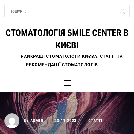
Skip
Пошук:
to
content
СТОМАТОЛОГІЯ SMILE CENTER В
КИЄВІ
НАЙКРАЩІ СТОМАТОЛОГИ КИЄВА. СТАТТІ ТА
РЕКОМЕНДАЦІЇ СТОМАТОЛОГІВ.
Primary
Menu
BY
ADMIN
23.11.2023
СТАТТІ