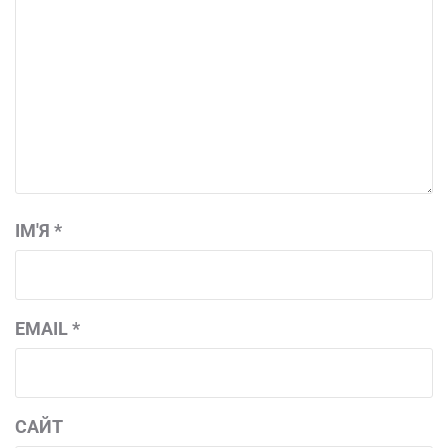
ІМ'Я
*
EMAIL
*
САЙТ