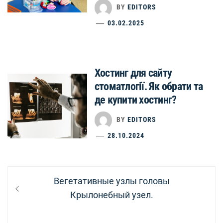
BY
EDITORS
03.02.2025
Хостинг для сайту
стоматлогії. Як обрати та
де купити хостинг?
BY
EDITORS
28.10.2024
Навігація
Previous
Вегетативные узлы головы
записів
post:
Крылонебный узел.