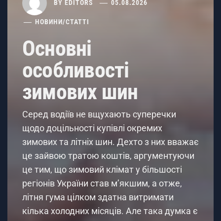
BY
EDITORS
05.08.2026
НОВИНИ
/
СТАТТІ
Основні
особливості
зимових шин
Серед водіїв не вщухають суперечки
щодо доцільності купівлі окремих
зимових та літніх шин. Дехто з них вважає
це зайвою тратою коштів, аргументуючи
це тим, що зимовий клімат у більшості
регіонів України став м’якшим, а отже,
літня гума цілком здатна витримати
кілька холодних місяців. Але така думка є