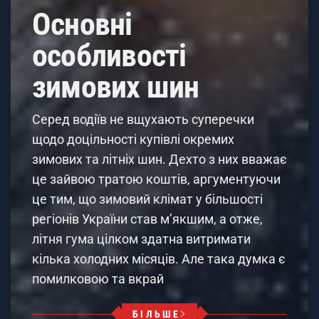
Основні
особливості
зимових шин
Серед водіїв не вщухають суперечки
щодо доцільності купівлі окремих
зимових та літніх шин. Дехто з них вважає
це зайвою тратою коштів, аргументуючи
це тим, що зимовий клімат у більшості
регіонів України став м’якшим, а отже,
літня гума цілком здатна витримати
кілька холодних місяців. Але така думка є
помилковою та вкрай
БІЛЬШЕ